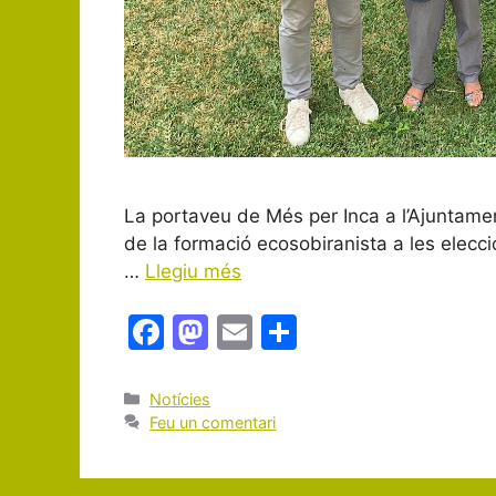
La portaveu de Més per Inca a l’Ajuntamen
de la formació ecosobiranista a les elec
…
Llegiu més
F
M
E
C
a
a
m
o
c
st
ai
m
Categories
Notícies
Feu un comentari
e
o
l
p
b
d
ar