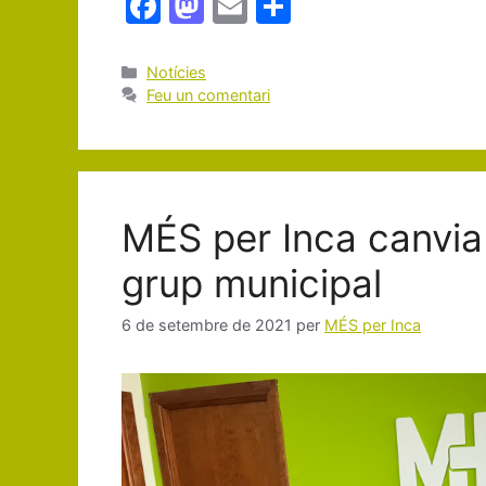
F
M
E
C
a
a
m
o
c
st
ai
m
Categories
Notícies
Feu un comentari
e
o
l
p
b
d
ar
o
o
te
o
n
ix
MÉS per Inca canvia
k
grup municipal
6 de setembre de 2021
per
MÉS per Inca