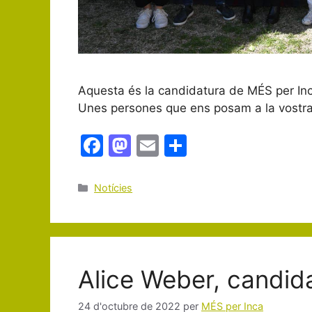
Aquesta és la candidatura de MÉS per Inc
Unes persones que ens posam a la vostra 
F
M
E
C
a
a
m
o
c
st
ai
m
Categories
Notícies
e
o
l
p
b
d
ar
o
o
te
Alice Weber, candidat
o
n
ix
k
24 d'octubre de 2022
per
MÉS per Inca