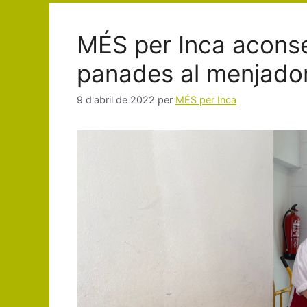
o
o
te
o
n
ix
MÉS per Inca acons
k
panades al menjador
9 d'abril de 2022
per
MÉS per Inca