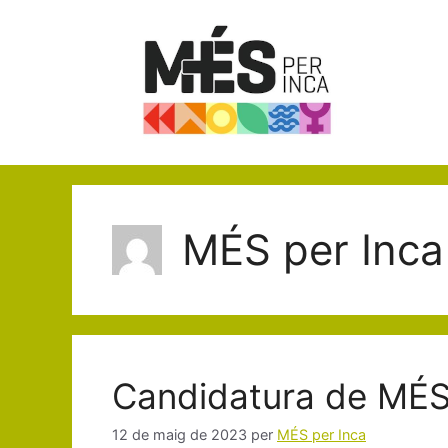
Vés
al
contingut
MÉS per Inca
Candidatura de MÉS
12 de maig de 2023
per
MÉS per Inca