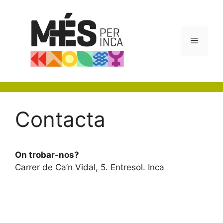
Vés
al
contingut
Menú
Contacta
On trobar-nos?
Carrer de Ca’n Vidal, 5. Entresol. Inca