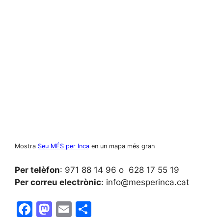
Mostra
Seu MÉS per Inca
en un mapa més gran
Per telèfon
: 971 88 14 96 o 628 17 55 19
Per correu electrònic
: info@mesperinca.cat
F
M
E
C