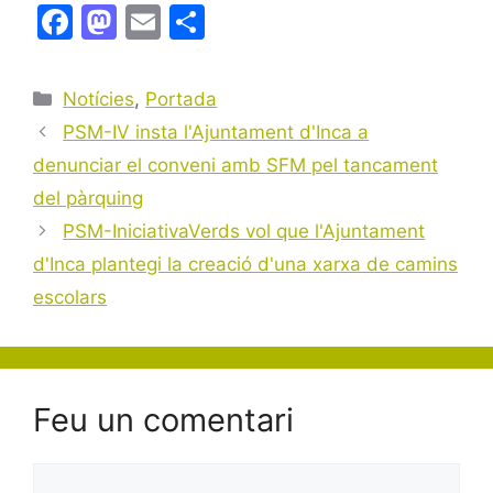
F
M
E
C
a
a
m
o
c
st
ai
m
Categories
Notícies
,
Portada
e
o
l
p
PSM-IV insta l'Ajuntament d'Inca a
b
d
ar
denunciar el conveni amb SFM pel tancament
o
o
te
del pàrquing
o
n
ix
PSM-IniciativaVerds vol que l'Ajuntament
k
d'Inca plantegi la creació d'una xarxa de camins
escolars
Feu un comentari
Comentari