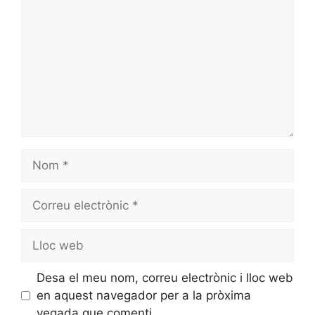
Nom
Correu
electrònic
Lloc
web
Desa el meu nom, correu electrònic i lloc web
en aquest navegador per a la pròxima
vegada que comenti.