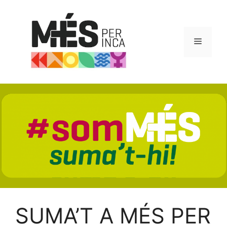
Vés
al
contingut
Menú
SUMA’T A MÉS PER